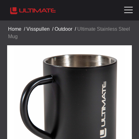
Home
/
Visspullen
/
Outdoor
/
Ultimate Stainless Steel
Mug