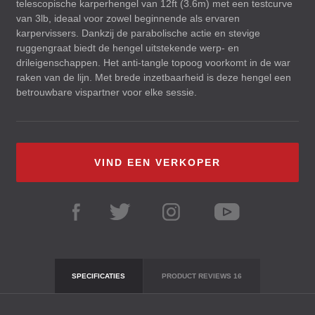
telescopische karperhengel van 12ft (3.6m) met een testcurve
van 3lb, ideaal voor zowel beginnende als ervaren
karpervissers. Dankzij de parabolische actie en stevige
ruggengraat biedt de hengel uitstekende werp- en
drileigenschappen. Het anti-tangle topoog voorkomt in de war
raken van de lijn. Met brede inzetbaarheid is deze hengel een
betrouwbare vispartner voor elke sessie.
VIND EEN VERKOPER
SPECIFICATIES
PRODUCT REVIEWS
16