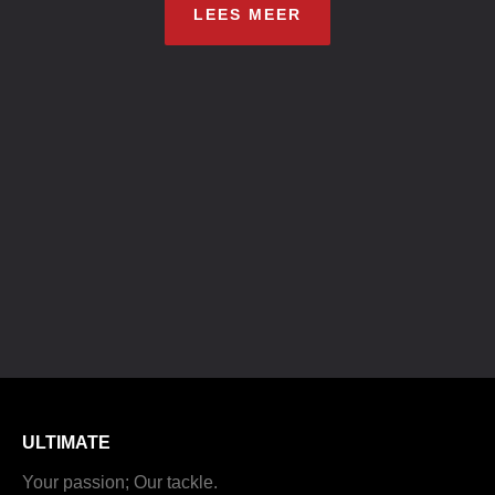
LEES MEER
ULTIMATE
Your passion; Our tackle.