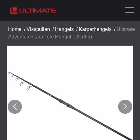
Home
/
Visspullen
/
Hengels
/
Karperhengels
/
Ultimate
Adventure Carp Tele Hengel 12ft (3lb)