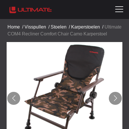
Home
/
Visspullen
/
Stoelen
/
Karperstoelen
/
Ultimate
COM4 Recliner Comfort Chair Camo Karperstoel