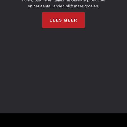
Polen, Spanje en Italië met Ultimate producten
en het aantal landen blijft maar groeien.
LEES MEER