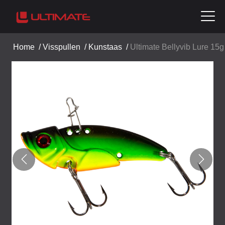
Home
/
Visspullen
/
Kunstaas
/
Ultimate Bellyvib Lure 15g