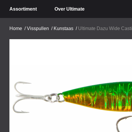
Assortiment
Over Ultimate
Home
/
Visspullen
/
Kunstaas
/
Ultimate Dazu Wide Casti