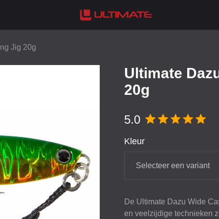
ng Jig 20g
Ultimate Dazu
20g
5.0
Kleur
Selecteer een variant
De Ultimate Dazu Wide Cas
en veelzijdige technieken z