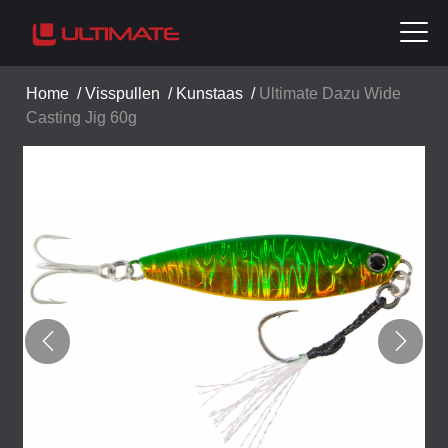
Home
/
Visspullen
/
Kunstaas
/
Ultimate Dazu Wide
Casting Jig 60g