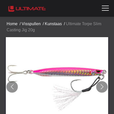
Home
/
Visspullen
/
Kunstaas
/
Ultimate Torpe Slim
Casting Jig 20g