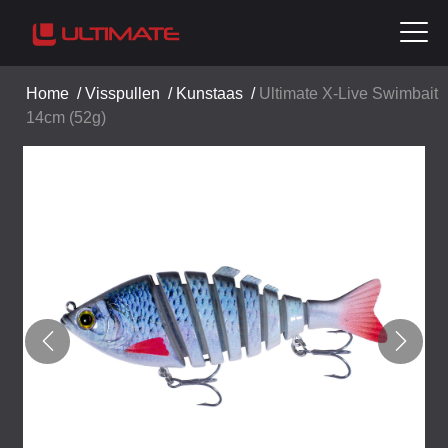
Home
/
Visspullen
/
Kunstaas
/
Ultimate X-Live Swimbait
14cm (52g)