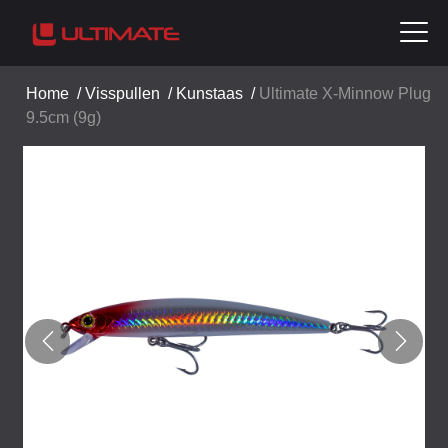
Home
/
Visspullen
/
Kunstaas
/
Ultimate X-Minnow Plug
9.5cm (9g)