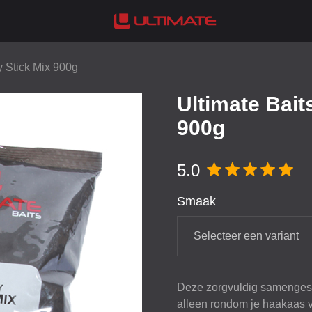
y Stick Mix 900g
Ultimate Bait
900g
5.0
Smaak
Selecteer een variant
Deze zorgvuldig samengeste
alleen rondom je haakaas v