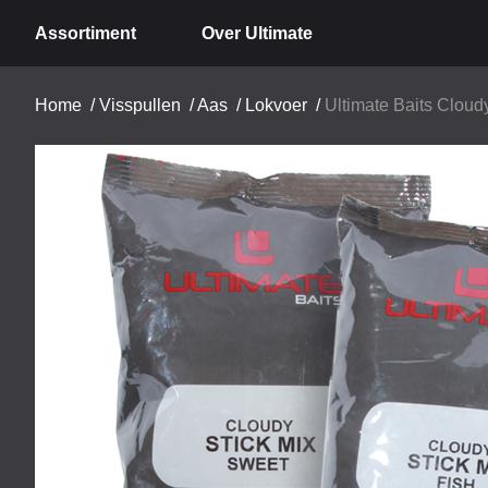
Assortiment
Over Ultimate
Home
/
Visspullen
/
Aas
/
Lokvoer
/
Ultimate Baits Cloud