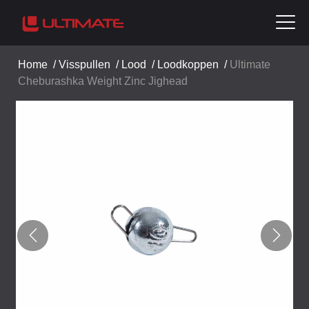
Home
/
Visspullen
/
Lood
/
Loodkoppen
/
Ultimate
Cheburashka Weight Zinc Jighead