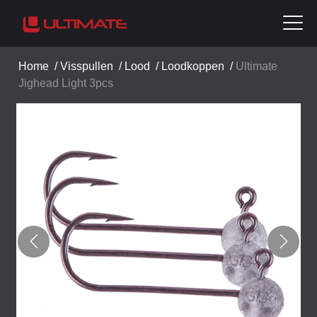
Home
/
Visspullen
/
Lood
/
Loodkoppen
/
Ultimate
Jighead Light 3pcs