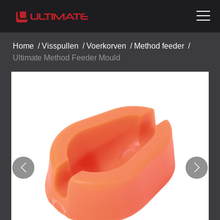
Home
/
Visspullen
/
Voerkorven
/
Method feeder
/
Ultimate Method Feeder Mould