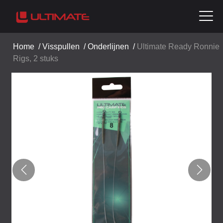
Home
/
Visspullen
/
Onderlijnen
/
Ultimate Ready Ronnie
Rigs, 2 stuks