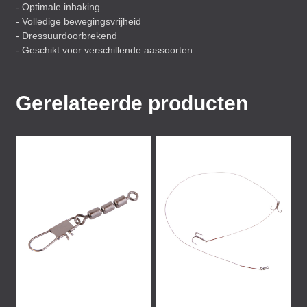
- Optimale inhaking
- Volledige bewegingsvrijheid
- Dressuurdoorbrekend
- Geschikt voor verschillende aassoorten
Gerelateerde producten