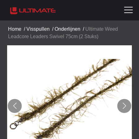
Home
/
Visspullen
/
Onderlijnen
/
Ultimate Weed
Leadcore Leaders Swivel 75cm (2 Stuks)