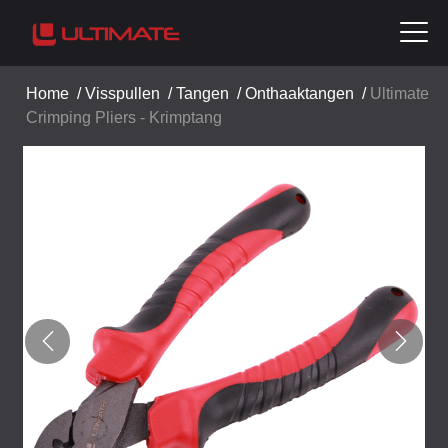
Home
/
Visspullen
/
Tangen
/
Onthaaktangen
/
Ultimate
Crimping Pliers - Krimptang