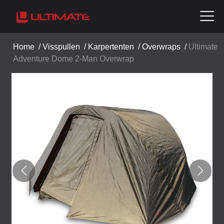
Home
/
Visspullen
/
Karpertenten
/
Overwraps
/
Ultimate
Adventure Dome 2-Man Overwrap