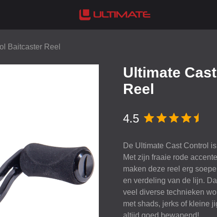
ol Baitcaster Reel
Ultimate Cast
Reel
4.5
De Ultimate Cast Control is
Met zijn fraaie rode accenten
maken deze reel erg soepel 
en verdeling van de lijn. D
veel diverse technieken wo
met shads, jerks of kleine j
altijd goed bewapend!