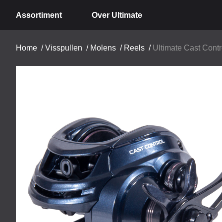
Assortiment
Over Ultimate
Home
/
Visspullen
/
Molens
/
Reels
/
Ultimate Cast Contr