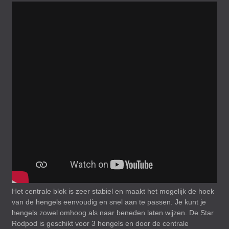
Het centrale blok is zeer stabiel en maakt het mogelijk de hoek
van de hengels eenvoudig en snel aan te passen. Je kunt je
hengels zowel omhoog als naar beneden laten wijzen. De Star
Rodpod is geschikt voor 3 hengels en door de centrale