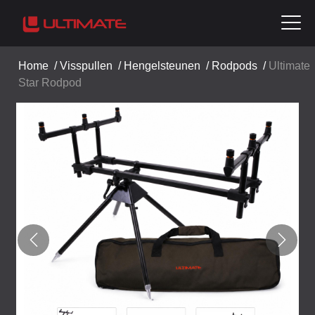
Home
/
Visspullen
/
Hengelsteunen
/
Rodpods
/
Ultimate
Star Rodpod