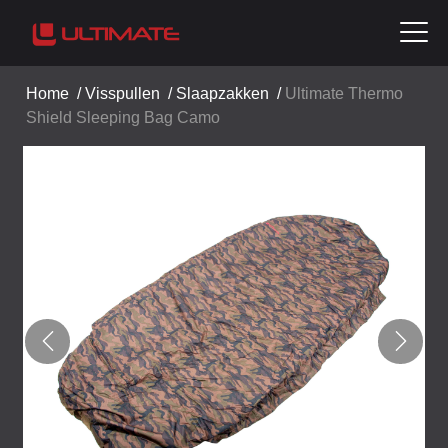
Home
/
Visspullen
/
Slaapzakken
/
Ultimate Thermo
Shield Sleeping Bag Camo