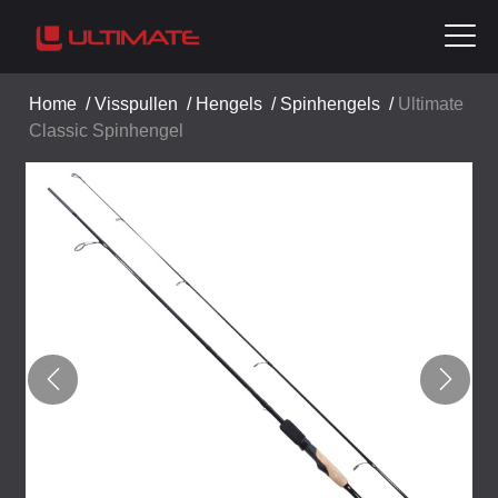
Home
/
Visspullen
/
Hengels
/
Spinhengels
/
Ultimate
Classic Spinhengel