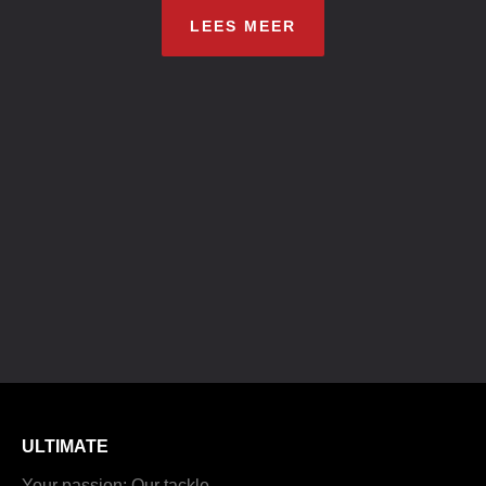
LEES MEER
ULTIMATE
Your passion; Our tackle.