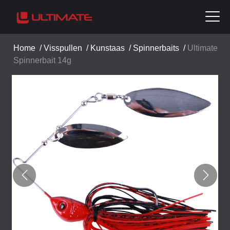
Home
/
Visspullen
/
Kunstaas
/
Spinnerbaits
/
Ultimate
Spinnerbait 14g