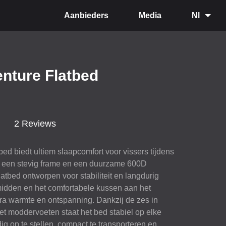
Aanbieders
Media
Nl
enture Flatbed
2 Reviews
ed biedt ultiem slaapcomfort voor vissers tijdens
t een stevig frame en een duurzame 600D
 flatbed ontworpen voor stabiliteit en langdurig
midden en het comfortabele kussen aan het
ra warmte en ontspanning. Dankzij de zes in
et moddervoeten staat het bed stabiel op elke
g op te stellen, compact te transporteren en