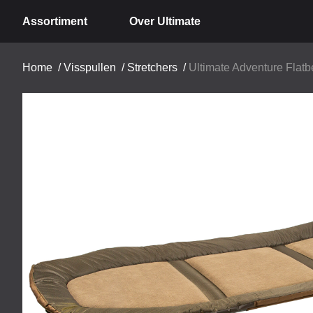
Assortiment
Over Ultimate
Home
/
Visspullen
/
Stretchers
/
Ultimate Adventure Flatb