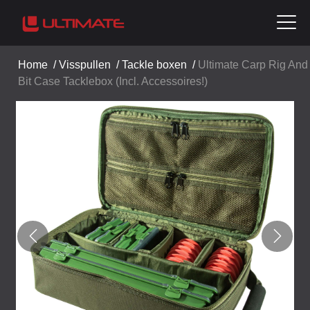
Home
/
Visspullen
/
Tackle boxen
/
Ultimate Carp Rig And
Bit Case Tacklebox (Incl. Accessoires!)