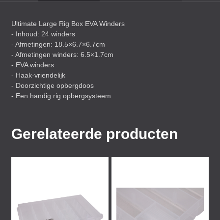
Ultimate Large Rig Box
EVA
Winders
- Inhoud: 24 winders
- Afmetingen: 18.5×6.7×6.7cm
- Afmetingen winders: 6.5×1.7cm
-
EVA
winders
- Haak-vriendelijk
- Doorzichtige opbergdoos
- Een handig rig opbergsysteem
Gerelateerde producten