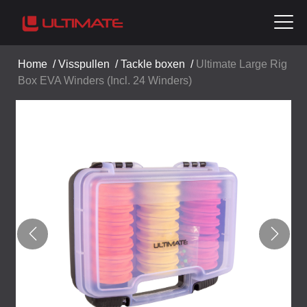
Home
/
Visspullen
/
Tackle boxen
/
Ultimate Large Rig
Box EVA Winders (Incl. 24 Winders)