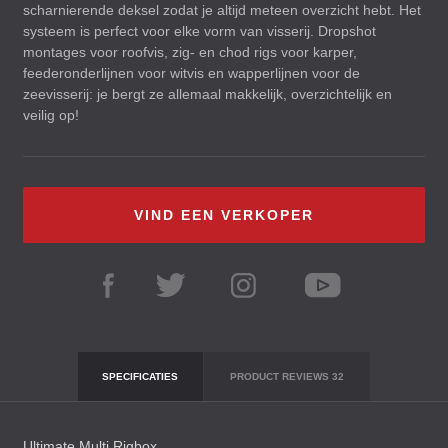
scharnierende deksel zodat je altijd meteen overzicht hebt. Het
systeem is perfect voor elke vorm van visserij. Dropshot
montages voor roofvis, zig- en chod rigs voor karper,
feederonderlijnen voor witvis en wapperlijnen voor de
zeevisserij: je bergt ze allemaal makkelijk, overzichtelijk en
veilig op!
VIND EEN VERKOPER
SPECIFICATIES
PRODUCT REVIEWS
32
Ultimate Multi Rigbox