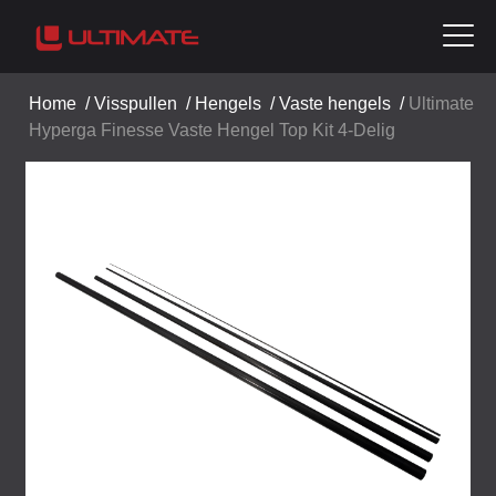
Home
/
Visspullen
/
Hengels
/
Vaste hengels
/
Ultimate
Hyperga Finesse Vaste Hengel Top Kit 4-Delig