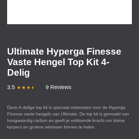
Ultimate Hyperga Finesse
Vaste Hengel Top Kit 4-
Delig
3.5
9 Reviews
Deze 4-delige top kit is speciaal ontworpen voor de Hyperga
Finesse vaste hengels van Ultimate. De top kit is gemaakt van
hoogwaardig carbon en geeft je voldoende kracht om kleine
karpers en grotere witvissen binnen te halen.