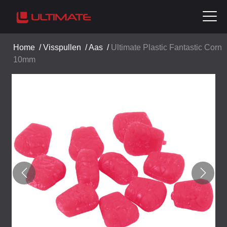
Home
/
Visspullen
/
Aas
/
Ultimate Plastic Fantastic Corn
10mm