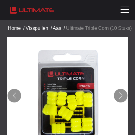
Home
/
Visspullen
/
Aas
/
Ultimate Triple Corn (10 Stuks)