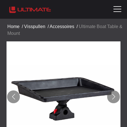
Home
/
Visspullen
/
Accessoires
/
Ultimate Boat Table &
Mount