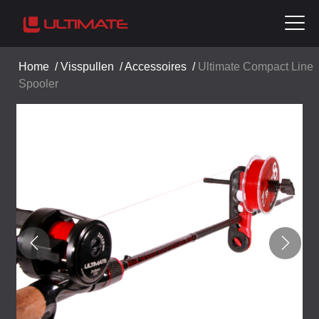
Home
/
Visspullen
/
Accessoires
/
Ultimate Compact Line
Spooler