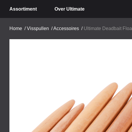
Assortiment
Over Ultimate
Home
/
Visspullen
/
Accessoires
/
Ultimate Deadbait Floa