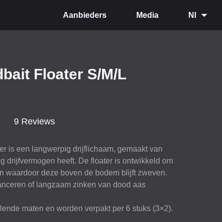
Aanbieders
Media
Nl
bait Floater S/M/L
9 Reviews
er is een langwerpig drijflichaam, gemaakt van
 drijfvermogen heeft. De floater is ontwikkeld om
en waardoor deze boven de bodem blijft zweven.
lanceren of langzaam zinken van dood aas
llende maten en worden verpakt per 6 stuks (3×2).