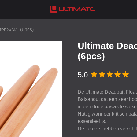
ter S/M/L (6pcs)
Ultimate Dead
(6pcs)
5.0
De Ultimate Deadbait Float
Balsahout dat een zeer hoog
in een dode aasvis te stek
Nuttig wanneer kritisch ba
essentieel is.
De floaters hebben verschi