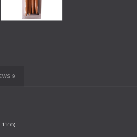
IEWS
9
L 11cm)