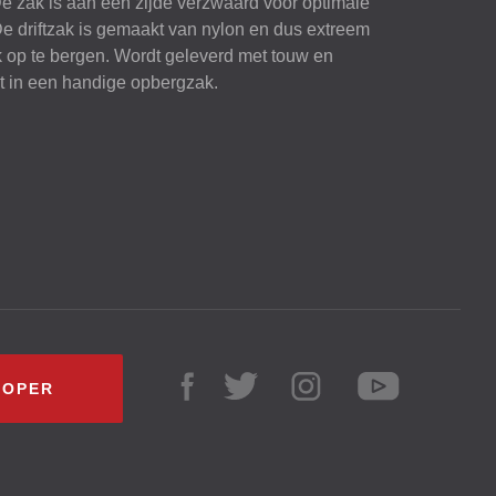
De zak is aan één zijde verzwaard voor optimale
 De driftzak is gemaakt van nylon en dus extreem
k op te bergen. Wordt geleverd met touw en
t in een handige opbergzak.
KOPER