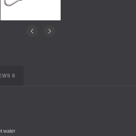
IEWS
8
et water