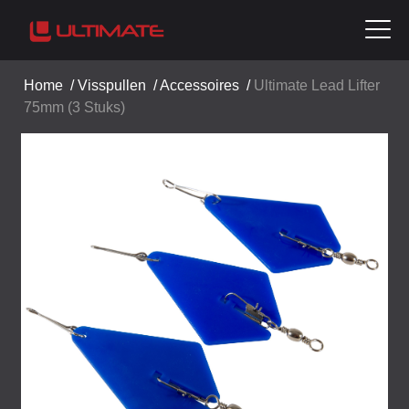
Home
/
Visspullen
/
Accessoires
/
Ultimate Lead Lifter
75mm (3 Stuks)