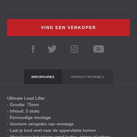
VIND EEN VERKOPER
SPECIFICATIES
PRODUCT REVIEWS
1
Ultimate Lead Lifter
- Grootte: 75mm
- Inhoud: 3 stuks
- Eenvoudige montage
- Voorkom verspelen van montage
- Laat je lood snel naar de oppervlakte komen
- Ideaal voor het vissen vanaf kades, pieren of rotsen