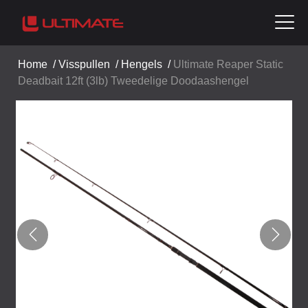
Home
/
Visspullen
/
Hengels
/
Ultimate Reaper Static
Deadbait 12ft (3lb) Tweedelige Doodaashengel