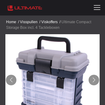
Home
/
Visspullen
/
Viskoffers
/
Ultimate Compact
Storage Box incl. 4 Tackleboxen