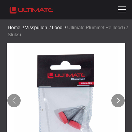
Home
/
Visspullen
/
Lood
/
Ultimate Plummet Peillood (2
Stuks)