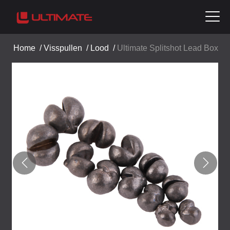
Home
/
Visspullen
/
Lood
/
Ultimate Splitshot Lead Box