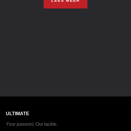
LEES MEER
ULTIMATE
Your passion; Our tackle.