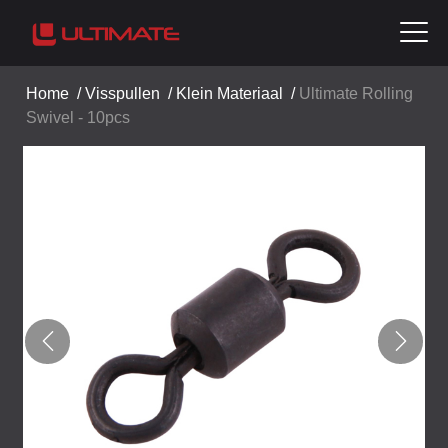
Home
/
Visspullen
/
Klein Materiaal
/
Ultimate Rolling
Swivel - 10pcs