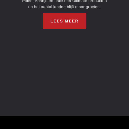
Polen, Spanje en Italië met Ultimate producten
en het aantal landen blijft maar groeien.
LEES MEER