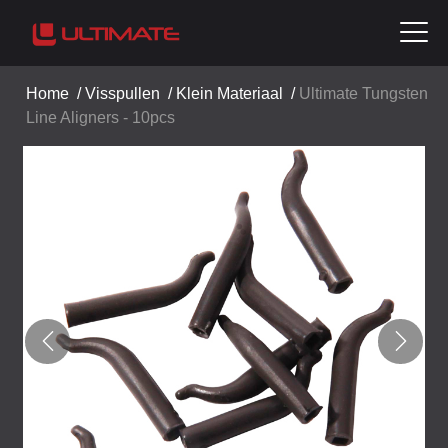
Home
/
Visspullen
/
Klein Materiaal
/
Ultimate Tungsten
Line Aligners - 10pcs