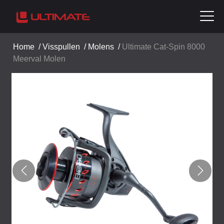
Home
/
Visspullen
/
Molens
/
Ultimate Cat-Spin 8000
Meerval Molen