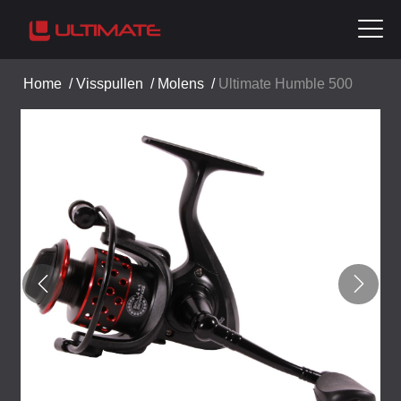
Home
/
Visspullen
/
Molens
/
Ultimate Humble 500