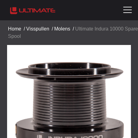
Home
/
Visspullen
/
Molens
/
Ultimate Indura 10000 Spare
Spool