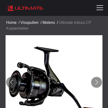
Home
/
Visspullen
/
Molens
/
Ultimate Indura CP
Karpermolen