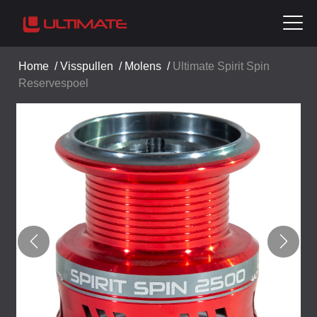
Home
/
Visspullen
/
Molens
/
Ultimate Spirit Spin
Reservespoel