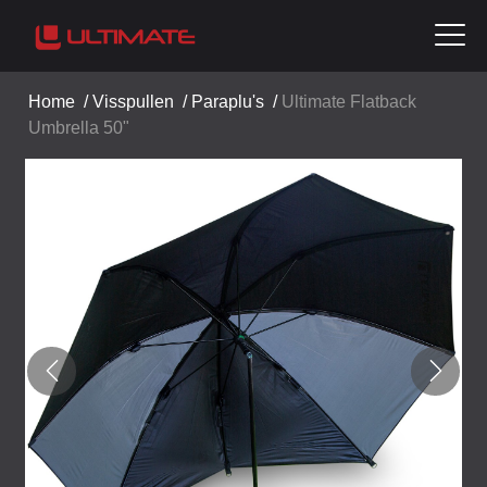
Home
/
Visspullen
/
Paraplu's
/
Ultimate Flatback
Umbrella 50"