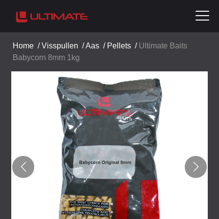
Home
/
Visspullen
/
Aas
/
Pellets
/
Ultimate Baits
Babycorn 8mm 1kg