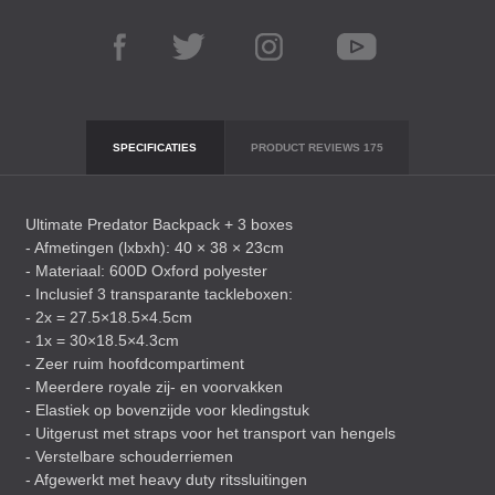
SPECIFICATIES
PRODUCT REVIEWS
175
Ultimate Predator Backpack + 3 boxes
- Afmetingen (lxbxh): 40 × 38 × 23cm
- Materiaal: 600D Oxford polyester
- Inclusief 3 transparante tackleboxen:
- 2x = 27.5×18.5×4.5cm
- 1x = 30×18.5×4.3cm
- Zeer ruim hoofdcompartiment
- Meerdere royale zij- en voorvakken
- Elastiek op bovenzijde voor kledingstuk
- Uitgerust met straps voor het transport van hengels
- Verstelbare schouderriemen
- Afgewerkt met heavy duty ritssluitingen