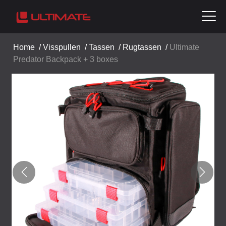
Home
/
Visspullen
/
Tassen
/
Rugtassen
/
Ultimate
Predator Backpack + 3 boxes