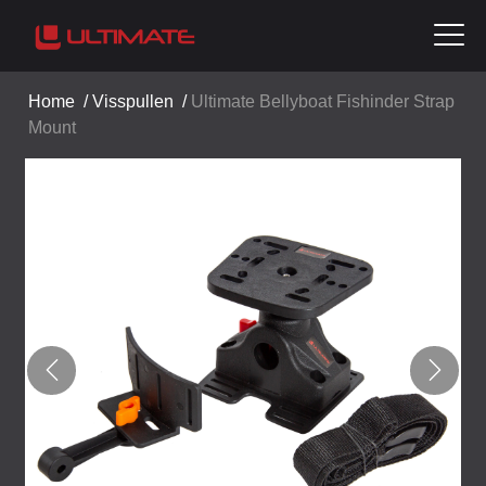
Home
/
Visspullen
/
Ultimate Bellyboat Fishinder Strap
Mount