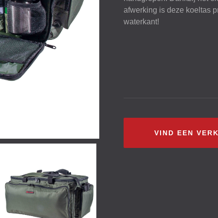
afwerking is deze koeltas p
waterkant!
VIND EEN VER