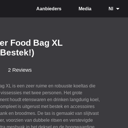
Aanbieders
Media
Nl
ler Food Bag XL
 Bestek!)
2 Reviews
g XL is een zeer ruime en robuuste koeltas die
 vissessies met twee personen. Het grote
ent houdt etenswaren en drinken langdurig koel,
compleet is uitgerust met bestek en accessoires
lank en broodmes. De tas is gemaakt van slijtvast
er, voorzien van dubbele ritsen en verstevigde
xtra meshvak in het deksel en de hoogwaardige