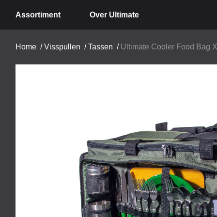
Assortiment
Over Ultimate
Home
/
Visspullen
/
Tassen
/
Ultimate Cooler Food Bag XL