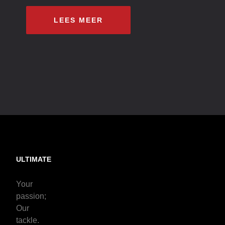
LEES MEER
ULTIMATE
Your
passion;
Our
tackle.